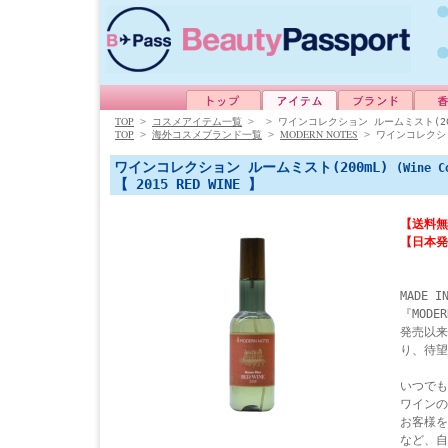
TOP
>
コスメアイテム一覧
>
>
ワインコレクション ルームミスト(20
TOP
MODERN NOTES
>
海外コスメブランド一覧
>
>
ワインコレクショ
ワインコレクション ルームミスト(200mL)
(Wine C
【 2015 RED WINE 】
【送料無
【日本発
MADE
『MODER
発売以来
り、待望
いつでも
ワインの
お客様を
など、自