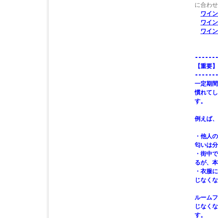
に合わせ
ワイン
ワイン
ワイン
------
【重要】
------
一定期間
慣れてし
す。
例えば、
・他人の
匂いは分
・街中で
るが、本
・衣服に
じなくな
ルームフ
じなくな
す。