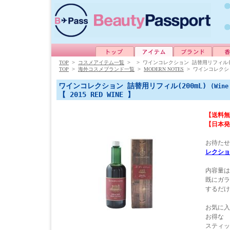
TOP
>
コスメアイテム一覧
>
>
ワインコレクション 詰替用リフィル(2
TOP
MODERN NOTES
>
海外コスメブランド一覧
>
>
ワインコレクショ
ワインコレクション 詰替用リフィル(200mL)
(Wine
【 2015 RED WINE 】
【送料無
【日本発
お待たせし
レクショ
内容量は
既にガラ
するだけ
お気に入
お得な
スティッ