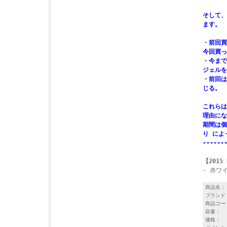
そして、
ます。
・前回買
今回買っ
・今まで
ジェルを
・前回は
じる。
これらは
理由にな
期間は個
り によ
------
【2015 
- 赤ワ
商品名：
ブランド
商品コー
容量：
価格：