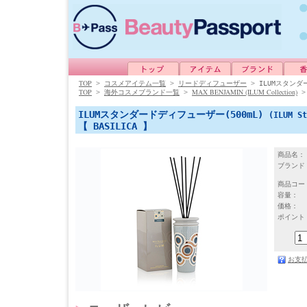
TOP
>
コスメアイテム一覧
>
リードディフューザー
>
ILUMスタンダ
TOP
MAX BENJAMIN (ILUM Collection)
>
海外コスメブランド一覧
>
ILUMスタンダードディフューザー(500mL)
(ILUM St
【 BASILICA 】
商品名：
ブランド
商品コー
容量：
価格：
ポイント
お支