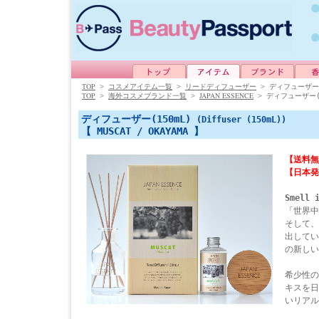
TOP
>
コスメアイテム一覧
>
リードディフューザー
>
ディフューザー(
TOP
JAPAN ESSENCE
>
海外コスメブランド一覧
>
>
ディフューザー(1
ディフューザー(150mL)
(Diffuser (150mL))
【 MUSCAT / OKAYAMA 】
【送料無
【日本発
Smell 
「世界中
そして、
出してい
の新しい
希少性の
キスを日
いリアル