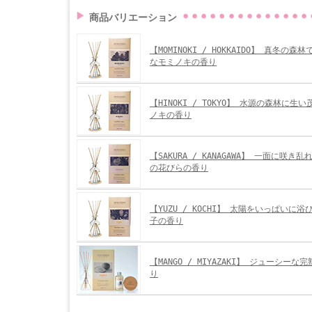
商品バリエーション
【MOMINOKI / HOKKAIDO】 真冬の
なモミノキの香り
【HINOKI / TOKYO】 水源の森林に生
ノキの香り
【SAKURA / KANAGAWA】 一面に咲き
の花びらの香り
【YUZU / KOCHI】 太陽をいっぱいに
子の香り
【MANGO / MIYAZAKI】 ジューシー
り