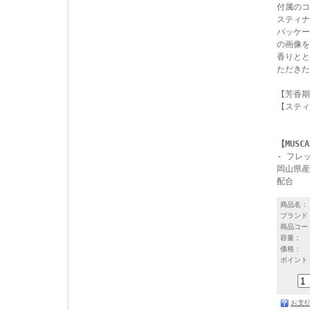
付属のコ
スティナ
パッケー
の画像を
香りとと
ただきた
【芳香期
【スティ
【MUSCA
- フレ
岡山県産
配合
商品名：
ブランド
商品コー
容量：
価格：
ポイント
お支