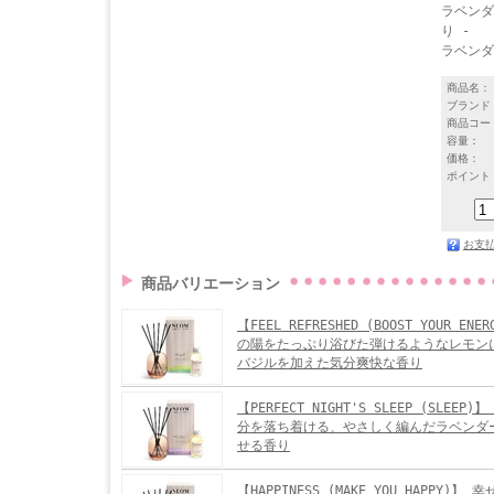
ラベンダ
り -
ラベンダ
商品名：
ブランド
商品コー
容量：
価格：
ポイント
お支
商品バリエーション
【FEEL REFRESHED (BOOST YOUR EN
の陽をたっぷり浴びた弾けるようなレモン
バジルを加えた気分爽快な香り
【PERFECT NIGHT'S SLEEP (SLEE
分を落ち着ける、やさしく編んだラベンダ
せる香り
【HAPPINESS (MAKE YOU HAPPY)