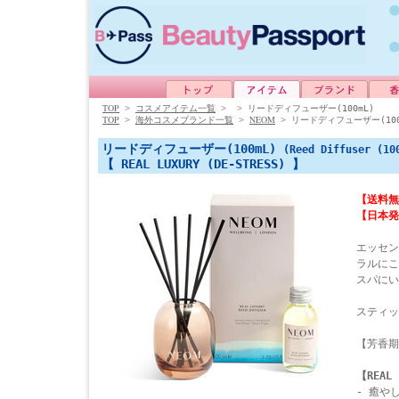
TOP
>
コスメアイテム一覧
>
>
リードディフューザー(100mL)
TOP
NEOM
>
海外コスメブランド一覧
>
>
リードディフューザー(100
リードディフューザー(100mL)
(Reed Diffuser (10
【 REAL LUXURY (DE-STRESS) 】
【送料無
【日本発
エッセン
ラルにこ
スパにい
スティッ
【芳香期
【REAL 
- 癒や