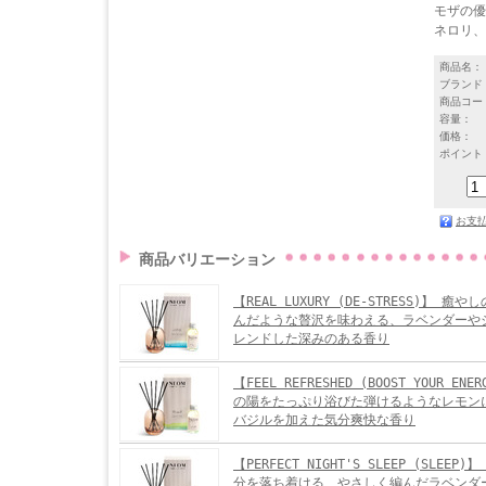
モザの優
ネロリ、
商品名：
ブランド
商品コー
容量：
価格：
ポイント
お支
商品バリエーション
【REAL LUXURY (DE-STRESS)】 
んだような贅沢を味わえる、ラベンダーや
レンドした深みのある香り
【FEEL REFRESHED (BOOST YOUR EN
の陽をたっぷり浴びた弾けるようなレモン
バジルを加えた気分爽快な香り
【PERFECT NIGHT'S SLEEP (SLEE
分を落ち着ける、やさしく編んだラベンダ