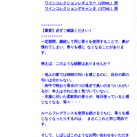
ワインコレクションレギュラー（200mL）用
ワインコレクションデキャンタ（375mL）用
----------
【重要】必ずご確認ください！
----------
一定期間、継続して同じ香りを使用することで、鼻が
慣れてしまい、香りを感じ なくなることがありま
す。
例えば、このような経験はありませんか？
・他人の家では独特の匂いを感じるのに、自分の家の
匂いは分からない。
・街中で時おり香水のつけ過ぎで臭いのきつい人がい
るが、本人はそれに全く気づいていない。
・衣服に付いた柔軟剤の香りが、毎日使っていると感
じなくなる、等々・・・
ルームフレグランスを使用を続けるうちに、香りを感
じなくなったりするのは、 まさにこれと同じ理由で
す。
そして、しばしばこのようなお問い合わせをいただき