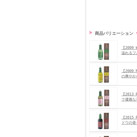
商品バリエーション
【2009
溢れるフ
【2009
の爽やか
【2013
で優雅な
【2015
ドウの香