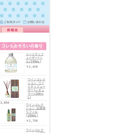
リードディフ
ューザー(ベ
ル/240mL)
￥2,420
ワインコレク
ション リー
ドディフュー
ザー(レギュ
ラー/200ｍ
L)
3,850
ワインコレク
ション 詰替用
リフィル
(200mL)
￥2,750
ワインコレク