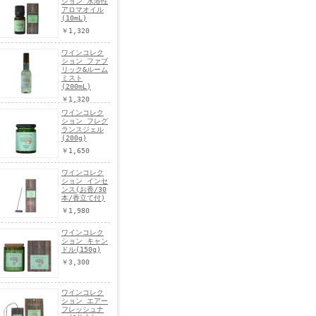
ション 水溶性
アロマオイル
(10mL)
￥1,320
ワインコレク
ション ファブ
リック&ルーム
ミスト
(200mL)
￥1,320
ワインコレク
ション フレグ
ランスジェル
(200g)
￥1,650
ワインコレク
ション インセ
ンス(お香/30
本/香立て付)
￥1,980
ワインコレク
ション キャン
ドル(150g)
￥3,300
ワインコレク
ション エアー
フレッシュナ