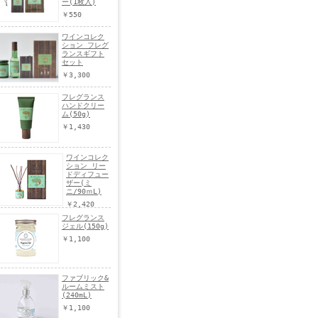
ー(1枚入)
￥550
ワインコレク
ション フレグ
ランスギフト
セット
￥3,300
フレグランス
ハンドクリー
ム(50g)
￥1,430
ワインコレク
ション リー
ドディフュー
ザー(ミ
ニ/90ｍL)
￥2,420
フレグランス
ジェル(150g)
￥1,100
ファブリック&
ルームミスト
(240mL)
￥1,100