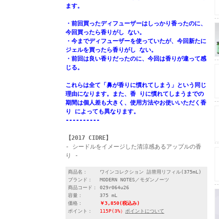
ます。
・前回買ったディフューザーはしっかり香ったのに、
今回買ったら香りがし ない。
・今までディフューザーを使っていたが、今回新たに
ジェルを買ったら香りがし ない。
・前回は良い香りだったのに、今回は香りが違って感
じる。
これらは全て「鼻が香りに慣れてしまう」という同じ
理由になります。また、香 りに慣れてしまうまでの
期間は個人差も大きく、使用方法やお使いいただく香
り によっても異なります。
----------
【2017 CIDRE】
- シードルをイメージした清涼感あるアップルの香
り -
商品名：
ワインコレクション 詰替用リフィル(375mL)
ブランド：
MODERN NOTES／モダンノーツ
商品コード：
029r064u26
容量：
375 mL
価格：
￥3,850
(税込み)
ポイント：
115P(3%）
ポイントについて