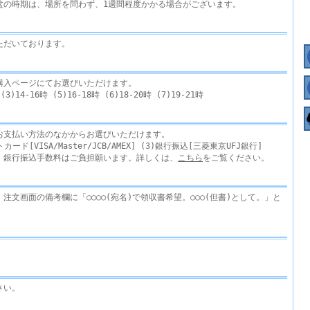
盆の時期は、場所を問わず、1週間程度かかる場合がございます。
ただいております。
購入ページにてお選びいただけます。
)14-16時 (5)16-18時 (6)18-20時 (7)19-21時
お支払い方法のなかからお選びいただけます。
カード[VISA/Master/JCB/AMEX] (3)銀行振込[三菱東京UFJ銀行]
。銀行振込手数料はご負担願います。詳しくは、
こちら
をご覧ください。
注文画面の備考欄に「○○○○(宛名)で領収書希望。○○○(但書)として。」と
さい。