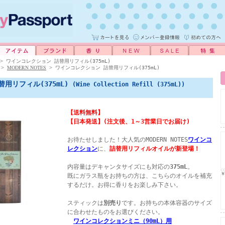
>
ワインコレクション 詰替用リフィル(375mL)
MODERN NOTES
>
>
ワインコレクション 詰替用リフィル(375mL)
用リフィル(375mL)
(Wine Collection Refill (375mL))
【送料無料】
【日本発送】(注文後、1～3営業日でお届け)
お待たせしました！大人気のMODERN NOTES
ワインコ
レクション
に、
詰替用リフィルオイルが新登場！
内容量はデキャンタサイズにも対応の
375mL
。
￥
既にガラス瓶をお持ちの方は、こちらのオイルを補充
するだけ。お得に香りをお楽しみ下さい。
スティックは
別売り
です。お持ちの本体容器のサイズ
に合わせたものをお選びください。
ワインコレクションミニ（90mL）用