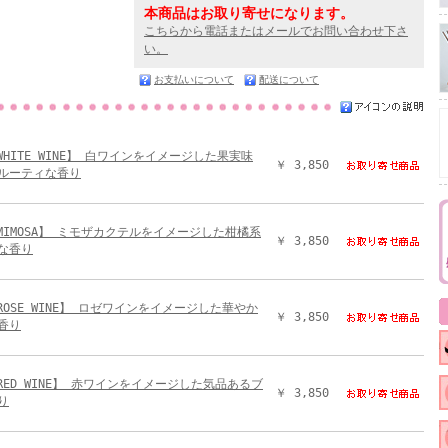
本商品はお取り寄せになります。
こちらから電話またはメールでお問い合わせ下さ
い。
お支払いについて
配送について
 WHITE WINE】 白ワインをイメージした果実味
￥ 3,850
ルーティな香り
 MIMOSA】 ミモザカクテルをイメージした柑橘系
￥ 3,850
な香り
 ROSE WINE】 ロゼワインをイメージした華やか
￥ 3,850
香り
 RED WINE】 赤ワインをイメージした気品あるブ
￥ 3,850
り