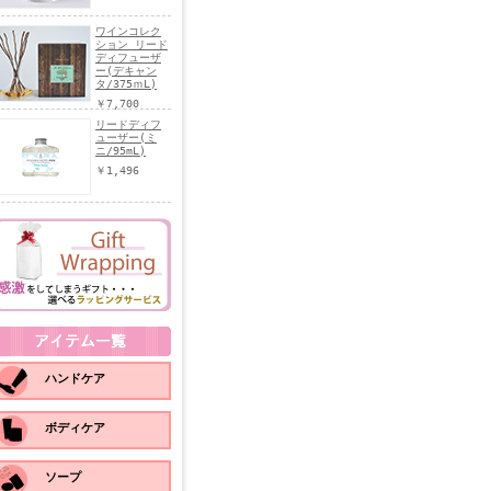
ワインコレク
ション リード
ディフューザ
ー(デキャン
タ/375ｍL)
￥7,700
リードディフ
ューザー(ミ
ニ/95mL)
￥1,496
ハンドケア
ボディケア
ソープ