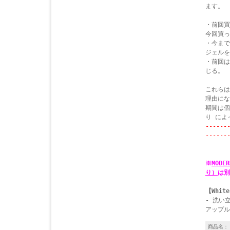
ます。
・前回買
今回買っ
・今まで
ジェルを
・前回は
じる。
これらは
理由にな
期間は個
り によ
------
------
※
MODE
り）
は別
【White
- 洗い
アップル
商品名：