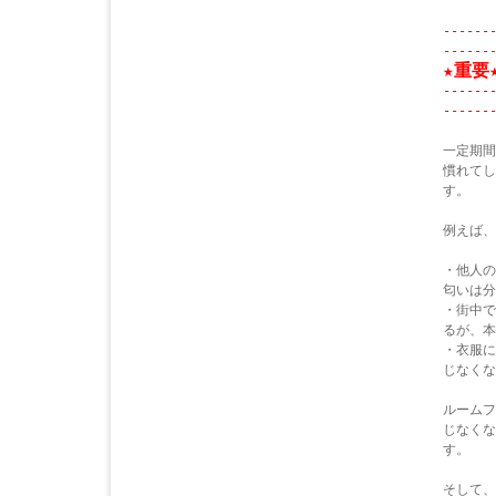
------
------
★重要
------
------
一定期間
慣れてし
す。
例えば、
・他人の
匂いは分
・街中で
るが、本
・衣服に
じなくな
ルームフ
じなくな
す。
そして、