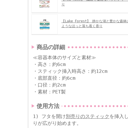
り
【Lake Forest】 静かな湖と豊かな森
ようなほっと落ち着く香り
商品の詳細
≪容器本体のサイズと素材≫
・高さ：約6cm
・スティック挿入時高さ：約12cm
・底部直径：約6cm
・口径：約2cm
・素材：PET製
使用方法
1) フタを開け
別売りのスティック
を挿入
りが広がり始めます。