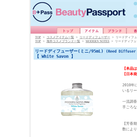
TOP
>
コスメアイテム一覧
>
リードディフューザー
>
リードディフュー
TOP
MODERN NOTES
>
海外コスメブランド一覧
>
>
リードディフュー
リードディフューザー(ミニ/95mL)
(Reed Diffuser
【 White Savon 】
【本品は
【日本発
2010
いるリー
一流調香
手ごろな
【芳香期
数により