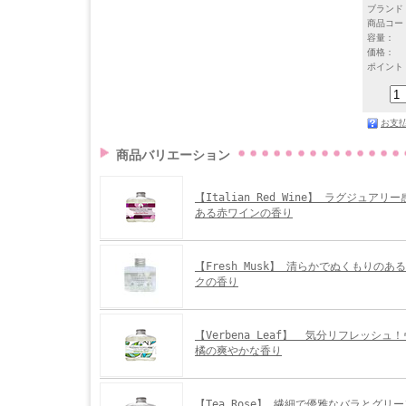
ブランド
商品コー
容量：
価格：
ポイント
お支
商品バリエーション
【Italian Red Wine】 ラグジュア
ある赤ワインの香り
【Fresh Musk】 清らかでぬくもりの
クの香り
【Verbena Leaf】 気分リフレッシュ
橘の爽やかな香り
【Tea Rose】 繊細で優雅なバラとグリ