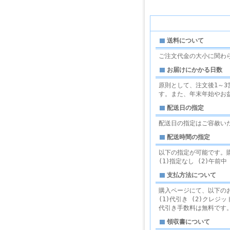
送料について
ご注文代金の大小に関わ
お届けにかかる日数
原則として、注文後1～
す。また、年末年始やお
配送日の指定
配送日の指定はご容赦い
配送時間の指定
以下の指定が可能です。
(1)指定なし (2)午前中 (3
支払方法について
購入ページにて、以下の
(1)代引き (2)クレジット
代引き手数料は無料です
領収書について