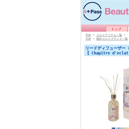
TOP
>
コスメアイテム一覧
>
TOP
>
海外コスメブランド一覧
リードディフューザー
【 Chapitre d'ecla