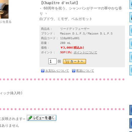
【Chapitre d'eclat】
- 60周年を祝う、シャンパンがテーマの華やかな香
り -
白ブドウ、ミモザ、ベルガモット
ジを見る
商品名：
リードディフューザー
ブランド：
Maison D.L.F.S／Maison D.L.F.S
商品コード：
110p001u001
容量：
280 mL
価格：
￥3,000
(税込み)
ポイント：
90P(3%）
ポイントについて
個
お支払いについて
配送について
スティック挿入時)
に反映されます⇒
はありません