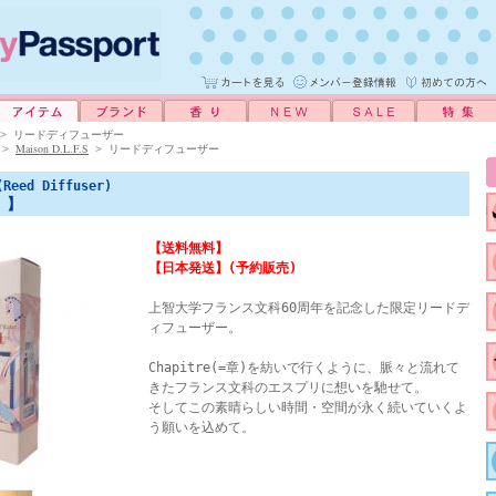
>
リードディフューザー
Maison D.L.F.S
>
>
リードディフューザー
(Reed Diffuser)
t 】
【送料無料】
【日本発送】(予約販売)
上智大学フランス文科60周年を記念した限定リードデ
ィフューザー。
Chapitre(=章)を紡いで行くように、脈々と流れて
きたフランス文科のエスプリに想いを馳せて。
そしてこの素晴らしい時間・空間が永く続いていくよ
う願いを込めて。