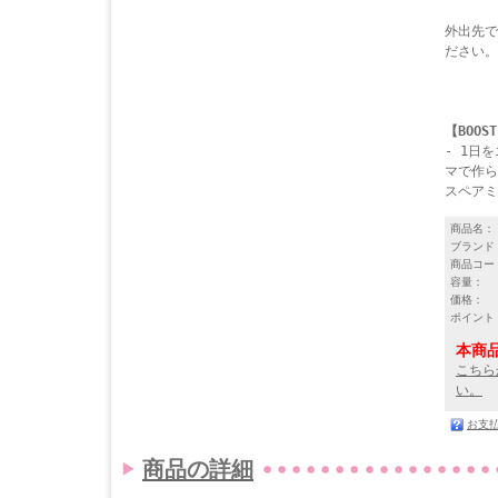
外出先で
ださい。
【BOOST
- 1日
マで作ら
スペアミ
商品名：
ブランド
商品コー
容量：
価格：
ポイント
本商
こちら
い。
お支
商品の詳細