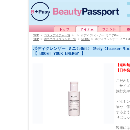
TOP
>
コスメアイテム一覧
>
>
ボディクレンザー ミニ(50mL)
TOP
NEOM
>
海外コスメブランド一覧
>
>
ボディクレンザー ミニ(50
ボディクレンザー ミニ(50mL)
(Body Cleanser Min
【 BOOST YOUR ENERGY 】
【送料無
【日本発
こだわり
ニサイズ
旅行先や
ビタミン
物や、保
するよう
りはしっ
容器には