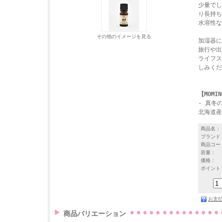
少量でし
り長持ち
水溶性な
その他のイメージを見る
加湿器に
旅行や出
ライフス
しみくだ
【MOMIN
- 真冬
北海道産
商品名：
ブランド
商品コー
容量：
価格：
ポイント
お支
商品バリエーション