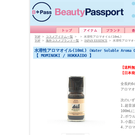
TOP
>
コスメアイテム一覧
>
>
水溶性アロマオイル(10mL)
TOP
JAPAN ESSENCE
>
海外コスメブランド一覧
>
>
水溶性アロマオイ
水溶性アロマオイル(10mL)
(Water Soluble Aroma 
【 MOMINOKI / HOKKAIDO 】
【送料無
【日本発
全長約6
アロマオ
次のいず
1.超音
100mL
2.ボウ
3.小皿
4.アロ