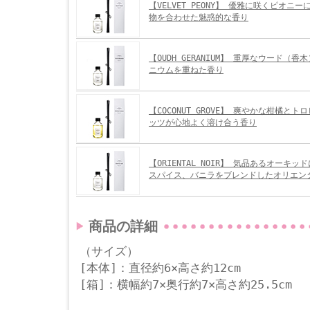
【VELVET PEONY】 優雅に咲くピオニ
物を合わせた魅惑的な香り
【OUDH GERANIUM】 重厚なウード（
ニウムを重ねた香り
【COCONUT GROVE】 爽やかな柑橘と
ッツが心地よく溶け合う香り
【ORIENTAL NOIR】 気品あるオーキ
スパイス、バニラをブレンドしたオリエン
商品の詳細
（サイズ）
[本体]：直径約6×高さ約12cm
[箱]：横幅約7×奥行約7×高さ約25.5cm