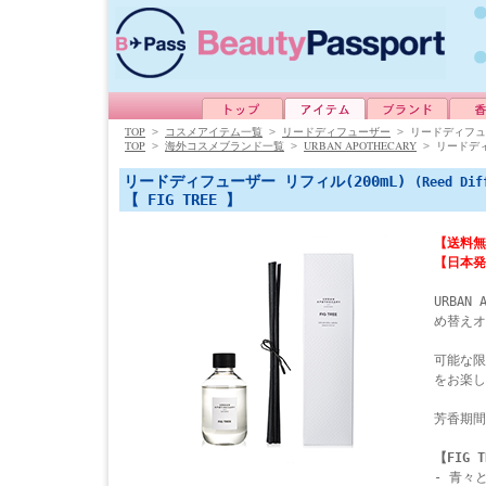
TOP
>
コスメアイテム一覧
>
リードディフューザー
>
リードディフュー
TOP
URBAN APOTHECARY
>
海外コスメブランド一覧
>
>
リードディ
リードディフューザー リフィル(200mL)
(Reed Dif
【 FIG TREE 】
【送料無
【日本発
URBAN
め替えオ
可能な限
をお楽し
芳香期間
【FIG T
- 青々