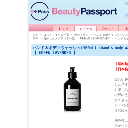
TOP
>
コスメアイテム一覧
>
ボディケア
>
ハンド＆ボディウォッシュ(3
TOP
URBAN APOTHECARY
>
海外コスメブランド一覧
>
>
ハンド＆ボ
ハンド＆ボディウォッシュ(300mL)
(Hand & Body W
【 GREEN LAVENDER 】
【送料無
【日本発
美しい香
シュです
お楽しみ
内部のう
ができる
シド)を
りなめら
洗浄後は
湿がオス