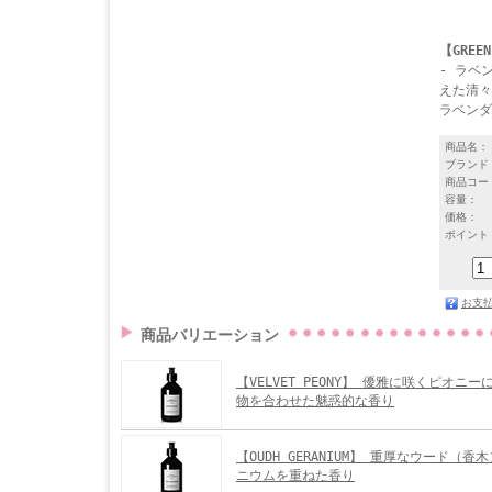
【GREEN
- ラベ
えた清々
ラベンダ
商品名：
ブランド
商品コー
容量：
価格：
ポイント
お支
商品バリエーション
【VELVET PEONY】 優雅に咲くピオニ
物を合わせた魅惑的な香り
【OUDH GERANIUM】 重厚なウード（
ニウムを重ねた香り