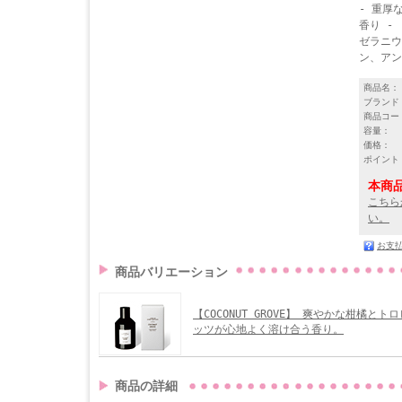
- 重厚
香り -
ゼラニウ
ン、アン
商品名：
ブランド
商品コー
容量：
価格：
ポイント
本商
こちら
い。
お支
商品バリエーション
【COCONUT GROVE】 爽やかな柑橘と
ッツが心地よく溶け合う香り。
商品の詳細