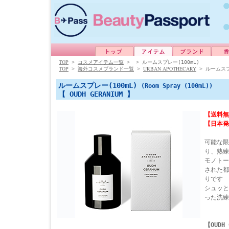
TOP
>
コスメアイテム一覧
>
>
ルームスプレー(100mL)
TOP
URBAN APOTHECARY
>
海外コスメブランド一覧
>
>
ルームスプ
ルームスプレー(100mL)
(Room Spray (100mL))
【 OUDH GERANIUM 】
【送料無
【日本発
可能な限
り、熟練
モノトー
された都
りです
シュッと
った洗練
【OUDH 