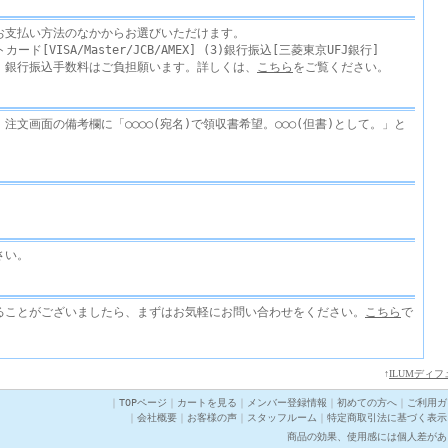
お支払い方法のなかからお選びいただけます。
カード[VISA/Master/JCB/AMEX] (3)銀行振込[三菱東京UFJ銀行]
。銀行振込手数料はご負担願います。詳しくは、
こちら
をご覧ください。
注文画面の備考欄に「○○○○(宛名)で領収書希望。○○○(但書)として。」と
さい。
ることがございましたら、まずはお気軽にお問い合わせをください。
こちら
で
↑
ILUMディフ
｜
TOPページ
｜
カートを見る
｜
メンバー登録情報
｜
初めての方へ
｜
ご利用ガ
｜
会社概要
｜
お客様の声
｜
スタッフルーム
｜
特定商取引法に基づく表示
商品の効果、使用感には個人差があ