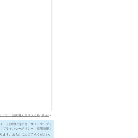
ューザー 詰め替え用リフィル(500mL)
イド
｜
お問い合わせ
｜
サイトマップ
｜
｜
プライバシーポリシー
｜
採用情報
｜
ります。あらかじめご了承ください。