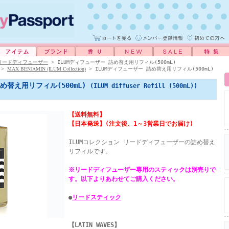
リードディフューザー
>
ILUMディフューザー 詰め替え用リフィル(500mL)
MAX BENJAMIN (ILUM Collection)
>
>
ILUMディフューザー 詰め替え用リフィル(500mL)
詰め替え用リフィル(500mL)
(ILUM diffuser Refill (500mL))
【送料無料】
【日本発送】(注文後、1～3営業日でお届け)
ILUMコレクション リードディフューザーの詰め替え
リフィルです。
※リードディフューザー専用のスティックは別売りで
す。以下よりあわせてご購入ください。
●
リードスティック
【LATIN WAVES】