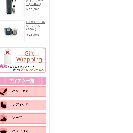
ディフューザ
ー(250mL)
￥16,500
ILUMスモール
キャンドル
(260g)
￥11,000
ハンドケア
ボディケア
ソープ
バスアロマ