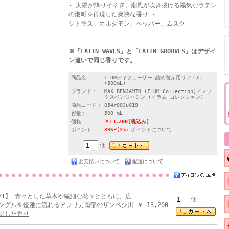
- 太陽が降りそそぎ、潮風が吹き抜ける陽気なラテン
の港町を再現した爽快な香り -
シトラス、カルダモン、ペッパー、ムスク
※「LATIN WAVES」と「LATIN GROOVES」はデザイ
ン違いで同じ香りです。
商品名：
ILUMディフューザー 詰め替え用リフィル
(500mL)
ブランド：
MAX BENJAMIN (ILUM Collection)／マッ
クスベンジャミン (イラム コレクション)
商品コード：
054r003u019
容量：
500 mL
価格：
￥13,200
(税込み)
ポイント：
396P(3%）
ポイントについて
個
お支払いについて
配送について
BEZI】 青々とした草木や繊細な花々とともに、広
個
ングルを優雅に流れるアフリカ南部のザンベジ川
￥ 13,200
ジした香り