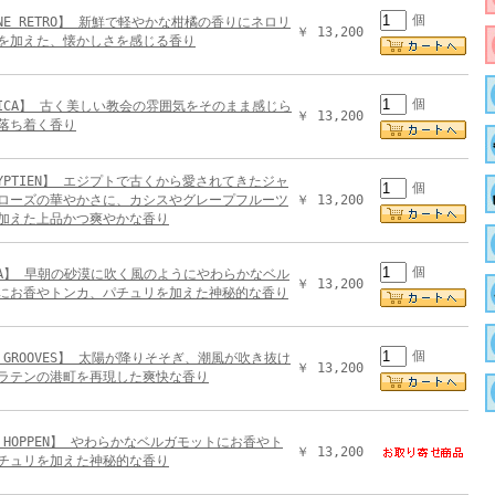
個
GNE RETRO】 新鮮で軽やかな柑橘の香りにネロリ
￥ 13,200
を加えた、懐かしさを感じる香り
個
ILICA】 古く美しい教会の雰囲気をそのまま感じら
￥ 13,200
落ち着く香り
GYPTIEN】 エジプトで古くから愛されてきたジャ
個
ローズの華やかさに、カシスやグレープフルーツ
￥ 13,200
加えた上品かつ爽やかな香り
個
ARA】 早朝の砂漠に吹く風のようにやわらかなベル
￥ 13,200
にお香やトンカ、パチュリを加えた神秘的な香り
個
N GROOVES】 太陽が降りそそぎ、潮風が吹き抜け
￥ 13,200
ラテンの港町を再現した爽快な香り
Y HOPPEN】 やわらかなベルガモットにお香やト
￥ 13,200
チュリを加えた神秘的な香り