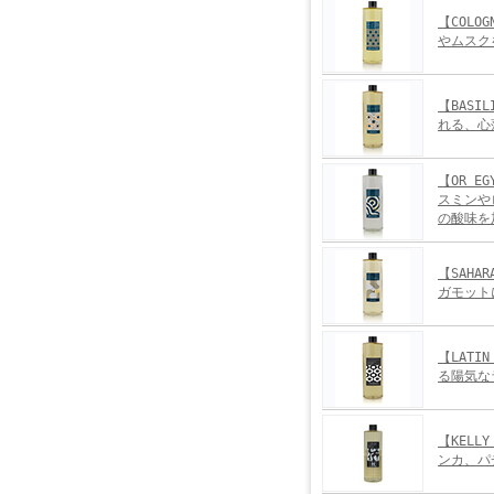
【COLO
やムスク
【BAS
れる、心
【OR E
スミンや
の酸味を
【SAH
ガモット
【LATI
る陽気な
【KELL
ンカ、パ