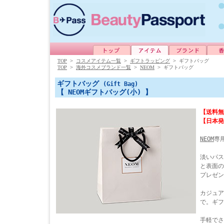
TOP
>
コスメアイテム一覧
>
ギフトラッピング
>
ギフトバッグ
TOP
NEOM
>
海外コスメブランド一覧
>
>
ギフトバッグ
ギフトバッグ
(Gift Bag)
【 NEOMギフトバッグ(小) 】
【送料無
【日本発
NEOM
専
淡いパス
と表面の
プレゼン
カジュア
で。ギフ
手軽でさ