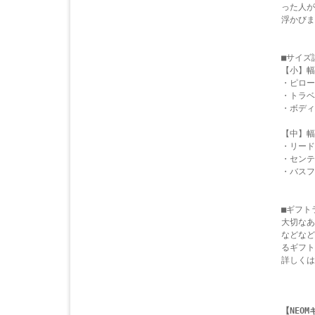
った人が
浮かびま
■サイズ
【小】幅1
・ピロー
・トラベ
・ボディ
【中】幅2
・リード
・センテ
・バスフ
■ギフト
大切なあ
などなど
るギフト
詳しくは
【NEO