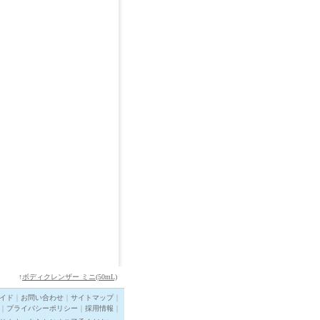
↑
ボディクレンザー ミニ(50mL)
イド
｜
お問い合わせ
｜
サイトマップ
｜
｜
プライバシーポリシー
｜
採用情報
｜