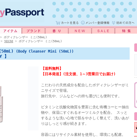
>
ボディクレンザー ミニ(50mL)
NEOM
>
>
ボディクレンザー ミニ(50mL)
50mL)
(Body Cleanser Mini (50mL))
GY 】
【送料無料】
【日本発送】(注文後、1～3営業日でお届け)
こだわりの天然成分を配合したボディクレンザーがミ
ニサイズで登場。
旅行先や、ジムなどへの持ち運びにも便利です。
ビタミンと抗酸化物質を豊富に含む有機コーヒー抽出
物や、保湿にすぐれるオーツミルクを配合。 スッと
するような洗い心地で肌をやさしく整えて、洗いあが
りはしっとり感が続きます。
容器にはリサイクル素材を使用し、環境にも配慮。