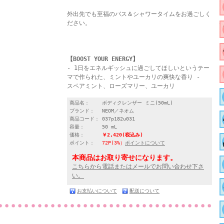
外出先でも至福のバス＆シャワータイムをお過ごしく
ださい。
【BOOST YOUR ENERGY】
- 1日をエネルギッシュに過ごしてほしいというテー
マで作られた、ミントやユーカリの爽快な香り -
スペアミント、ローズマリー、ユーカリ
商品名：
ボディクレンザー ミニ(50mL)
ブランド：
NEOM／ネオム
商品コード：
037p182u031
容量：
50 mL
価格：
￥2,420
(税込み)
ポイント：
72P(3%）
ポイントについて
本商品はお取り寄せになります。
こちらから電話またはメールでお問い合わせ下さ
い。
お支払いについて
配送について