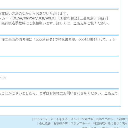
お支払い方法のなかからお選びいただけます。
カード[VISA/Master/JCB/AMEX] (3)銀行振込[三菱東京UFJ銀行]
。銀行振込手数料はご負担願います。詳しくは、
こちら
をご覧ください。
注文画面の備考欄に「○○○○(宛名)で領収書希望。○○○(但書)として。」と
さい。
ることがございましたら、まずはお気軽にお問い合わせをください。
こちら
で
｜
TOPページ
｜
カートを見る
｜
メンバー登録情報
｜
初めての方へ
｜
ご利用ガ
｜
会社概要
｜
お客様の声
｜
スタッフルーム
｜
特定商取引法に基づく表示