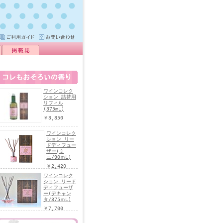
ワインコレク
ション 詰替用
リフィル
(375mL)
￥3,850
ワインコレク
ション リー
ドディフュー
ザー(ミ
ニ/90ｍL)
￥2,420
ワインコレク
ション リード
ディフューザ
ー(デキャン
タ/375ｍL)
￥7,700