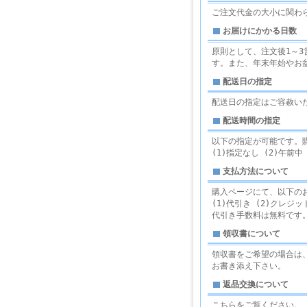
ご注文代金の大小に関わ
お届けにかかる日数
原則として、注文後1～
す。また、年末年始やお
配送日の指定
配送日の指定はご容赦い
配送時間の指定
以下の指定が可能です。
(1)指定なし (2)午前中 (3
支払方法について
購入ページにて、以下の
(1)代引き (2)クレジット
代引き手数料は無料です
領収書について
領収書をご希望の場合は、
お書き添え下さい。
返品交換について
こちら
をご覧ください。