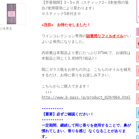
【芳香期間】3～5ヶ月（スティック2～3本使用の場
合/使用環境により変わります）
※スティック5本付き※
★注目★ お待たせしました！
ジを見る
ワインコレクション専用の
詰替用リフィルオイル
がい
よいよ発売になりました。
内容量は本製品より更にたっぷり375mLで、お値段は
本製品と同じく3,850円(税込)！
既にガラス瓶をお持ちの方は、こちらのオイルを補充
するだけ。お得に香りをお楽しみ下さい。
こちらからご購入できます！
↓↓↓
http://www.b-pass.jp/product_029r064.html
----------
【重要】必ずご確認ください！
----------
一定期間、継続して同じ香りを使用することで、鼻が
慣れてしまい、香りを感じ なくなることがありま
す。