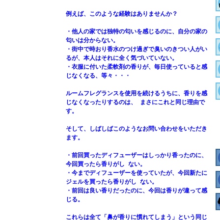
例えば、このような経験はありませんか？
・他人の家では独特の匂いを感じるのに、自分の家の
匂いは分からない。
・街中で時おり香水のつけ過ぎで臭いのきつい人がい
るが、本人はそれに全く気づいていない。
・衣服に付いた柔軟剤の香りが、毎日使っていると感
じなくなる、等々・・・
ルームフレグランスを使用を続けるうちに、香りを感
じなくなったりするのは、 まさにこれと同じ理由で
す。
そして、しばしばこのようなお問い合わせをいただき
ます。
・前回買ったディフューザーはしっかり香ったのに、
今回買ったら香りがし ない。
・今までディフューザーを使っていたが、今回新たに
ジェルを買ったら香りがし ない。
・前回は良い香りだったのに、今回は香りが違って感
じる。
これらは全て「鼻が香りに慣れてしまう」という同じ