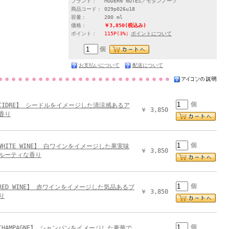
ブランド：
MODERN NOTES／モダンノーツ
商品コード：
029p026u18
容量：
200 ml
価格：
￥3,850
(税込み)
ポイント：
115P(3%）
ポイントについて
個
お支払いについて
配送について
個
 CIDRE】 シードルをイメージした清涼感あるア
￥ 3,850
香り
個
 WHITE WINE】 白ワインをイメージした果実味
￥ 3,850
ルーティな香り
個
 RED WINE】 赤ワインをイメージした気品あるブ
￥ 3,850
り
個
 CHAMPAGNE】 シャンパンをイメージした豪華で