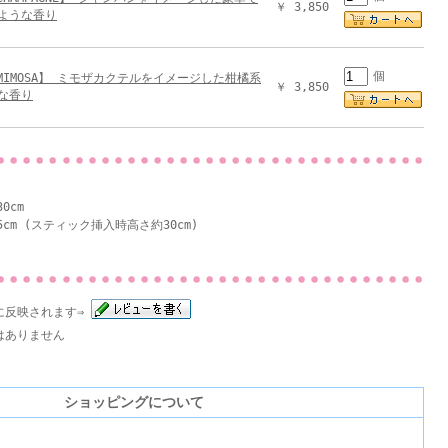
￥ 3,850
ような香り
個
 MIMOSA】 ミモザカクテルをイメージした柑橘系
￥ 3,850
な香り
0cm
5cm (スティック挿入時高さ約30cm)
に反映されます⇒
はありません
ショッピングについて