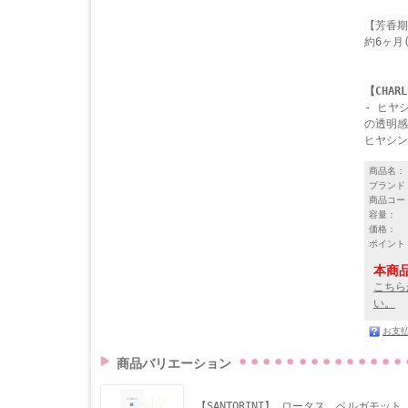
【芳香期
約6ヶ月
【CHARL
- ヒヤ
の透明感
ヒヤシン
商品名：
ブランド
商品コー
容量：
価格：
ポイント
本商
こちら
い。
お支
商品バリエーション
【SANTORINI】 ロータス、ベルガモッ