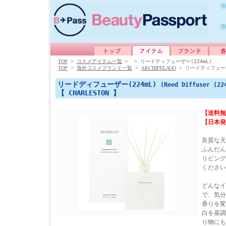
TOP
>
コスメアイテム一覧
>
>
リードディフューザー(224mL)
TOP
ARCHIPELAGO
>
海外コスメブランド一覧
>
>
リードディフューザ
リードディフューザー(224mL)
(Reed Diffuser (22
【 CHARLESTON 】
【送料無
【日本発
良質な天
ふんだん
リビング
ください
どんなイ
で、気分
香りを変
白を基調
り物にも