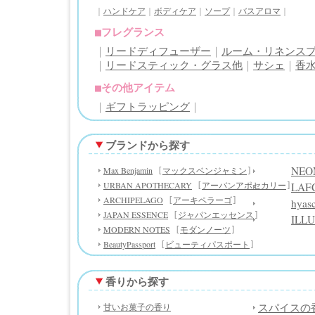
｜
ハンドケア
｜
ボディケア
｜
ソープ
｜
バスアロマ
｜
■
フレグランス
｜
リードディフューザー
｜
ルーム・リネンス
｜
リードスティック・グラス他
｜
サシェ
｜
香
■
その他アイテム
｜
ギフトラッピング
｜
ブランドから探す
NEO
Max Benjamin
[
マックスベンジャミン
]
URBAN APOTHECARY
LAF
[
アーバンアポセカリー
]
ARCHIPELAGO
[
アーキペラーゴ
]
hyas
JAPAN ESSENCE
[
ジャパンエッセンス
]
ILL
MODERN NOTES
[
モダンノーツ
]
BeautyPassport
[
ビューティパスポート
]
香りから探す
スパイスの
甘いお菓子の香り