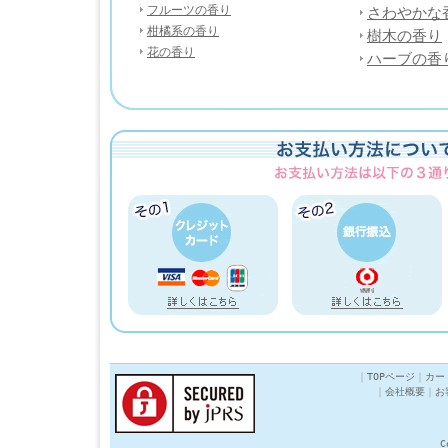
フルーツの香り
さわやかな
柑橘系の香り
樹木の香り
花の香り
ハーブの香
｜
TOPページ
｜
カー
｜
会社概要
｜
お
C