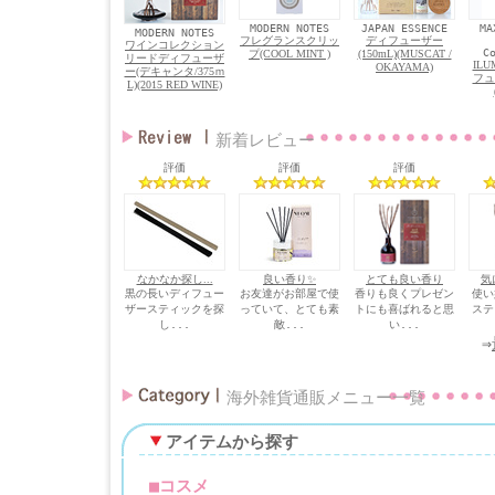
MODERN NOTES
JAPAN ESSENCE
MA
MODERN NOTES
フレグランスクリッ
ディフューザー
ワインコレクション
C
プ(COOL MINT )
(150mL)(MUSCAT /
リードディフューザ
IL
OKAYAMA)
ー(デキャンタ/375ｍ
フュ
L)(2015 RED WINE)
新着レビュー
評価
評価
評価
なかなか探し...
良い香り✨
とても良い香り
気
黒の長いディフュー
お友達がお部屋で使
香りも良くプレゼン
使い
ザースティックを探
っていて、とても素
トにも喜ばれると思
ステ
し...
敵...
い...
⇒
海外雑貨通販メニュー一覧
アイテムから探す
■
コスメ