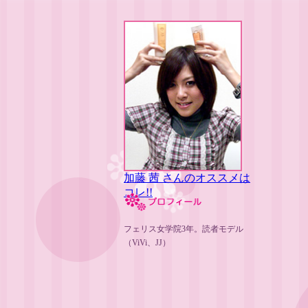
加藤 茜 さんのオススメは
コレ!!
フェリス女学院3年。読者モデル
（ViVi、JJ）